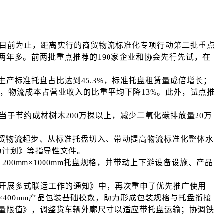
到目前为止，距离实行的商贸物流标准化专项行动第二批重点
年多。前两批重点推荐的190家企业和协会先行先试，在
生产标准托盘占比达到45.3%，标准托盘租赁量成倍增长；
上，物流成本占营业收入的比重平均下降13%。此外，试点推
相当于节约成材树木200万棵以上，减少二氧化碳排放量20万
贸物流起步、从标准托盘切入、带动提高物流标准化整体水
动计划》等指导性文件。
0mm×1000mm托盘规格，并带动上下游设备设施、产品
励开展多式联运工作的通知》中，再次重申了优先推广使用
m×400mm产品包装基础模数，助力形成包装规格与托盘衔接
量限值》，调整货车辆外廓尺寸以适应带托盘运输；协调铁