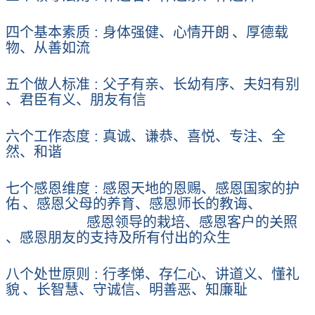
四个基本素质
:
身体强健、心情开朗
、厚德载
物、从善如流
五个做人标准
:
父子有亲、长幼有序、夫妇有别
、君臣有义、朋友有信
六个工作态度
:
真诚、谦恭、喜悦、专注、全
然、和谐
七个感恩维度
:
感恩天地的恩赐、感恩国家的护
佑
、感恩父母的养育、感恩师长的教诲、
感恩领导的栽培、感恩客户的关照
、感恩朋友的支持及所有付出的众生
八个处世原则
:
行孝悌、存仁心、讲道义、懂礼
貌
、长智慧、守诚信、明善恶、知廉耻