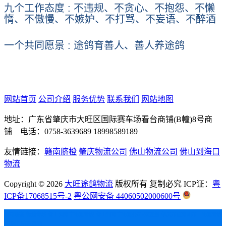
九个工作态度
:
不违规、不贪心、不抱怨、不懒
惰、不傲慢、不嫉妒、不打骂、不妄语、不醉酒
一个共同愿景
:
途鸽育善人、善人养途鸽
网站首页
公司介绍
服务优势
联系我们
网站地图
地址：广东省肇庆市大旺区国际赛车场看台商铺(B幢)8号商
铺 电话：0758-3639689 18998589189
友情链接：
赣南脐橙
肇庆物流公司
佛山物流公司
佛山到海口
物流
Copyright ©
2026
大旺途鸽物流
版权所有 复制必究 ICP证：
粤
ICP备17068515号-2
粤公网安备 44060502000600号
公司动态
物流专线
佛山到南宁物流专线_佛山到南宁物流公司√欢迎您
肇庆市直南阳市 物流专线
_门对门高效运输