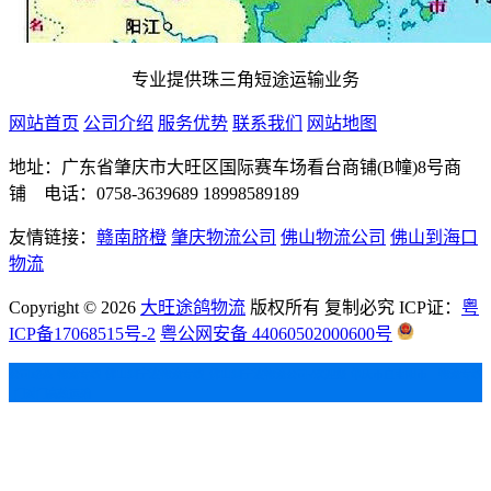
专业提供珠三角短途运输业务
网站首页
公司介绍
服务优势
联系我们
网站地图
地址：广东省肇庆市大旺区国际赛车场看台商铺(B幢)8号商
铺 电话：0758-3639689 18998589189
友情链接：
赣南脐橙
肇庆物流公司
佛山物流公司
佛山到海口
物流
Copyright ©
2026
大旺途鸽物流
版权所有 复制必究 ICP证：
粤
ICP备17068515号-2
粤公网安备 44060502000600号
公司动态
物流专线
佛山到宁波物流专线_佛山到宁波物流公司√欢迎您
肇庆市直南阳市 物流专线
_门对门高效运输