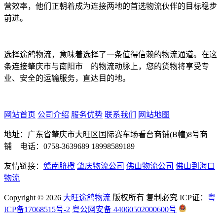
营效率，他们正朝着成为连接两地的首选物流伙伴的目标稳步
前进。
选择途鸽物流，意味着选择了一条值得信赖的物流通道。在这
条连接肇庆市与南阳市 的物流动脉上，您的货物将享受专
业、安全的运输服务，直达目的地。
网站首页
公司介绍
服务优势
联系我们
网站地图
地址：广东省肇庆市大旺区国际赛车场看台商铺(B幢)8号商
铺 电话：0758-3639689 18998589189
友情链接：
赣南脐橙
肇庆物流公司
佛山物流公司
佛山到海口
物流
Copyright ©
2026
大旺途鸽物流
版权所有 复制必究 ICP证：
粤
ICP备17068515号-2
粤公网安备 44060502000600号